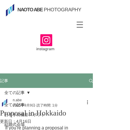
NAOTO ABE
PHOTOGRAPHY
instagram
記事
全ての記事
n.abe
全ての記事
2025年9月9日
読了時間: 1分
Proposal in Hokkaido
おすすめ撮影スポット
更新日：
4月16日
結婚式会場
If you're planning a proposal in 